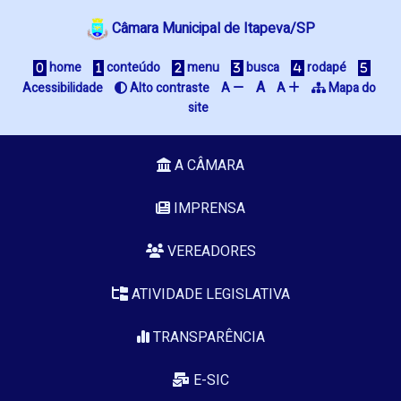
Câmara Municipal de Itapeva/SP
 home
 conteúdo
 menu
 busca
 rodapé
A
Acessibilidade
 Alto contraste
A 
A 
 Mapa do 
site
A CÂMARA
IMPRENSA
VEREADORES
ATIVIDADE LEGISLATIVA
TRANSPARÊNCIA
E-SIC