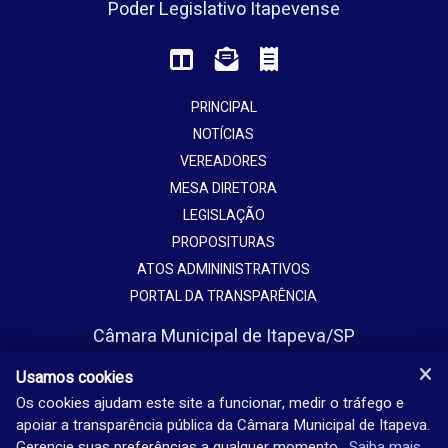
Poder Legislativo Itapevense
PRINCIPAL
NOTÍCIAS
VEREADORES
MESA DIRETORA
LEGISLAÇÃO
PROPOSITURAS
ATOS ADMININISTRATIVOS
PORTAL DA TRANSPARÊNCIA
Câmara Municipal de Itapeva/SP
Avenida Vaticano, 1135
Usamos cookies
Jardim Europa - Itapeva - SP - Brasil
Os cookies ajudam este site a funcionar, medir o tráfego e
apoiar a transparência pública da Câmara Municipal de Itapeva.
(15) 3524-9200
Gerencie suas preferências a qualquer momento.
Saiba mais