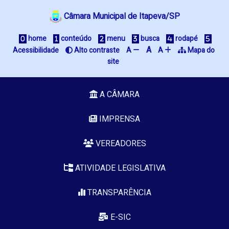
Câmara Municipal de Itapeva/SP
 home
 conteúdo
 menu
 busca
 rodapé
A
Acessibilidade
 Alto contraste
A 
A 
 Mapa do 
site
A CÂMARA
IMPRENSA
VEREADORES
ATIVIDADE LEGISLATIVA
TRANSPARÊNCIA
E-SIC