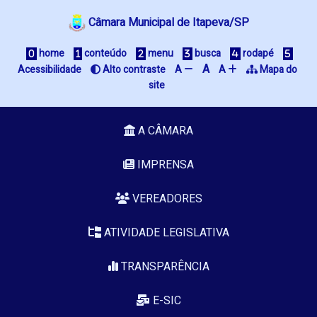
Câmara Municipal de Itapeva/SP
 home
 conteúdo
 menu
 busca
 rodapé
A
Acessibilidade
 Alto contraste
A 
A 
 Mapa do 
site
A CÂMARA
IMPRENSA
VEREADORES
ATIVIDADE LEGISLATIVA
TRANSPARÊNCIA
E-SIC