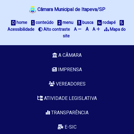
Câmara Municipal de Itapeva/SP
 home
 conteúdo
 menu
 busca
 rodapé
A
Acessibilidade
 Alto contraste
A 
A 
 Mapa do 
site
A CÂMARA
IMPRENSA
VEREADORES
ATIVIDADE LEGISLATIVA
TRANSPARÊNCIA
E-SIC