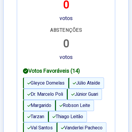
0
votos
ABSTENÇÕES
0
votos
Votos Favoráveis (14)
Gleyce Dornelas
Júlio Ataíde
Dr. Marcelo Poli
Júnior Guari
Margarido
Robson Leite
Tarzan
Thiago Leitão
Val Santos
Vanderlei Pacheco