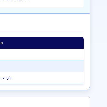
es
rovação