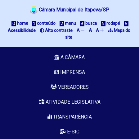
Câmara Municipal de Itapeva/SP
 home
 conteúdo
 menu
 busca
 rodapé
A
Acessibilidade
 Alto contraste
A 
A 
 Mapa do 
site
A CÂMARA
IMPRENSA
VEREADORES
ATIVIDADE LEGISLATIVA
TRANSPARÊNCIA
E-SIC