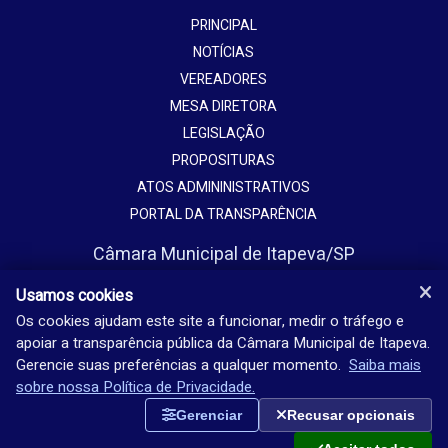
PRINCIPAL
NOTÍCIAS
VEREADORES
MESA DIRETORA
LEGISLAÇÃO
PROPOSITURAS
ATOS ADMININISTRATIVOS
PORTAL DA TRANSPARÊNCIA
Câmara Municipal de Itapeva/SP
Avenida Vaticano, 1135
Usamos cookies
Jardim Europa - Itapeva - SP - Brasil
Os cookies ajudam este site a funcionar, medir o tráfego e
apoiar a transparência pública da Câmara Municipal de Itapeva.
(15) 3524-9200
Gerencie suas preferências a qualquer momento.
Saiba mais
Seg-sex: 08h-18h
sobre nossa Política de Privacidade.
Gerenciar
Recusar opcionais