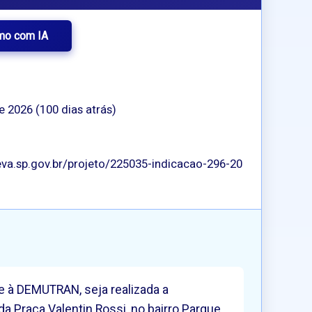
mo com IA
de 2026 (100 dias atrás)
va.sp.gov.br/projeto/225035-indicacao-296-20
 e à DEMUTRAN, seja realizada a
da Praça Valentin Rossi, no bairro Parque