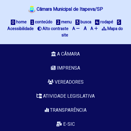
Câmara Municipal de Itapeva/SP
 home
 conteúdo
 menu
 busca
 rodapé
A
Acessibilidade
 Alto contraste
A 
A 
 Mapa do 
site
A CÂMARA
IMPRENSA
VEREADORES
ATIVIDADE LEGISLATIVA
TRANSPARÊNCIA
E-SIC