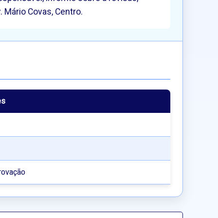
. Mário Covas, Centro.
es
rovação