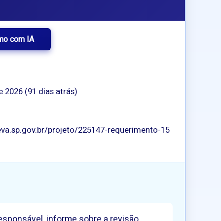
mo com IA
e 2026 (91 dias atrás)
va.sp.gov.br/projeto/225147-requerimento-15
responsável, informe sobre a revisão,