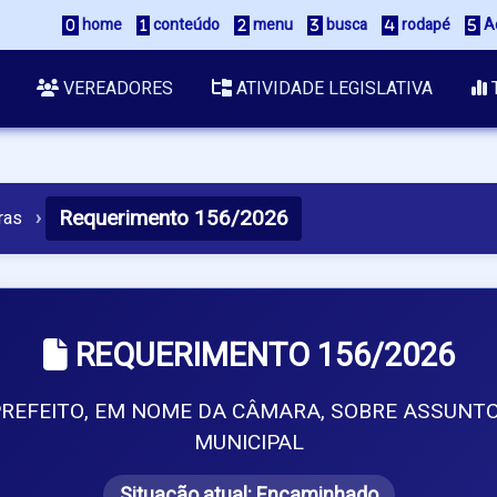
 home
 conteúdo
 menu
 busca
 rodapé
 A
VEREADORES
ATIVIDADE LEGISLATIVA
Requerimento 156/2026
ras
›
REQUERIMENTO 156/2026
 PREFEITO, EM NOME DA CÂMARA, SOBRE ASSUN
MUNICIPAL
Situação atual:
Encaminhado