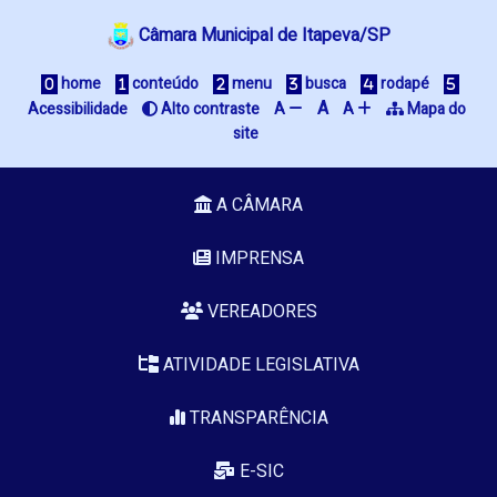
Câmara Municipal de Itapeva/SP
 home
 conteúdo
 menu
 busca
 rodapé
A
Acessibilidade
 Alto contraste
A 
A 
 Mapa do 
site
A CÂMARA
IMPRENSA
VEREADORES
ATIVIDADE LEGISLATIVA
TRANSPARÊNCIA
E-SIC