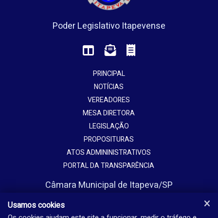
Poder Legislativo Itapevense
PRINCIPAL
NOTÍCIAS
VEREADORES
MESA DIRETORA
LEGISLAÇÃO
PROPOSITURAS
ATOS ADMININISTRATIVOS
PORTAL DA TRANSPARÊNCIA
Câmara Municipal de Itapeva/SP
Avenida Vaticano, 1135
Usamos cookies
Jardim Europa - Itapeva - SP - Brasil
Os cookies ajudam este site a funcionar, medir o tráfego e