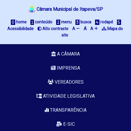
Câmara Municipal de Itapeva/SP
 home
 conteúdo
 menu
 busca
 rodapé
A
Acessibilidade
 Alto contraste
A 
A 
 Mapa do 
site
A CÂMARA
IMPRENSA
VEREADORES
ATIVIDADE LEGISLATIVA
TRANSPARÊNCIA
E-SIC