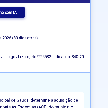
mo com IA
e 2026 (83 dias atrás)
va.sp.gov.br/projeto/225532-indicacao-340-20
icipal de Saúde, determine a aquisição de
mbate às Endemias (ACE) do município.