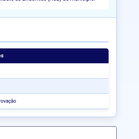
es
rovação