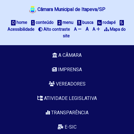
Câmara Municipal de Itapeva/SP
 home
 conteúdo
 menu
 busca
 rodapé
A
Acessibilidade
 Alto contraste
A 
A 
 Mapa do 
site
A CÂMARA
IMPRENSA
VEREADORES
ATIVIDADE LEGISLATIVA
TRANSPARÊNCIA
E-SIC