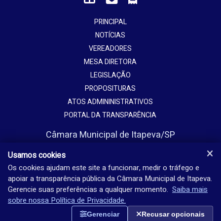
PRINCIPAL
NOTÍCIAS
VEREADORES
MESA DIRETORA
LEGISLAÇÃO
PROPOSITURAS
ATOS ADMININISTRATIVOS
PORTAL DA TRANSPARÊNCIA
Câmara Municipal de Itapeva/SP
Avenida Vaticano, 1135
Usamos cookies
Jardim Europa - Itapeva - SP - Brasil
Os cookies ajudam este site a funcionar, medir o tráfego e
apoiar a transparência pública da Câmara Municipal de Itapeva.
(15) 3524-9200
Gerencie suas preferências a qualquer momento.
Saiba mais
Seg-sex: 08h-18h
sobre nossa Política de Privacidade.
Gerenciar
Recusar opcionais