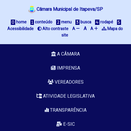
Câmara Municipal de Itapeva/SP
 home
 conteúdo
 menu
 busca
 rodapé
A
Acessibilidade
 Alto contraste
A 
A 
 Mapa do 
site
A CÂMARA
IMPRENSA
VEREADORES
ATIVIDADE LEGISLATIVA
TRANSPARÊNCIA
E-SIC