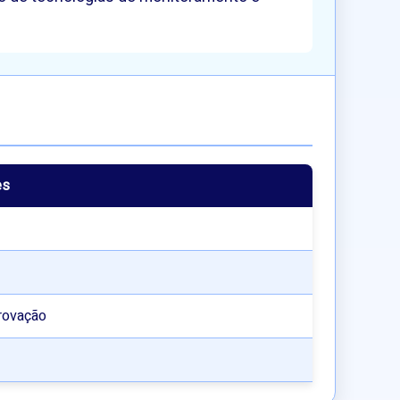
es
rovação