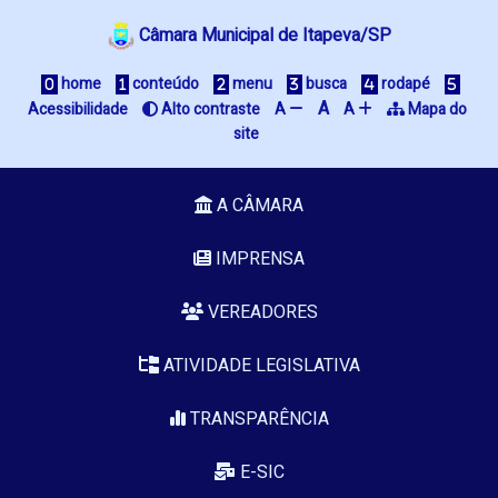
Câmara Municipal de Itapeva/SP
 home
 conteúdo
 menu
 busca
 rodapé
A
Acessibilidade
 Alto contraste
A 
A 
 Mapa do 
site
A CÂMARA
IMPRENSA
VEREADORES
ATIVIDADE LEGISLATIVA
TRANSPARÊNCIA
E-SIC