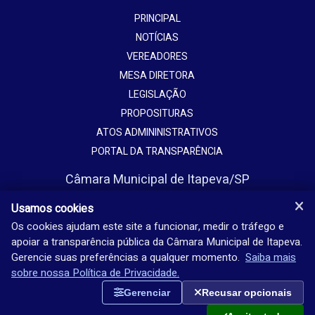
PRINCIPAL
NOTÍCIAS
VEREADORES
MESA DIRETORA
LEGISLAÇÃO
PROPOSITURAS
ATOS ADMININISTRATIVOS
PORTAL DA TRANSPARÊNCIA
Câmara Municipal de Itapeva/SP
Avenida Vaticano, 1135
Usamos cookies
Jardim Europa - Itapeva - SP - Brasil
Os cookies ajudam este site a funcionar, medir o tráfego e
apoiar a transparência pública da Câmara Municipal de Itapeva.
(15) 3524-9200
Gerencie suas preferências a qualquer momento.
Saiba mais
Seg-sex: 08h-18h
sobre nossa Política de Privacidade.
Gerenciar
Recusar opcionais