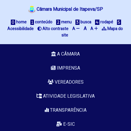
Câmara Municipal de Itapeva/SP
 home
 conteúdo
 menu
 busca
 rodapé
A
Acessibilidade
 Alto contraste
A 
A 
 Mapa do 
site
A CÂMARA
IMPRENSA
VEREADORES
ATIVIDADE LEGISLATIVA
TRANSPARÊNCIA
E-SIC