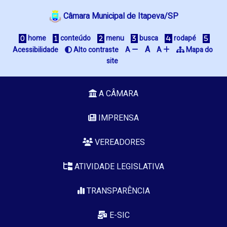
Câmara Municipal de Itapeva/SP
 home
 conteúdo
 menu
 busca
 rodapé
A
Acessibilidade
 Alto contraste
A 
A 
 Mapa do 
site
A CÂMARA
IMPRENSA
VEREADORES
ATIVIDADE LEGISLATIVA
TRANSPARÊNCIA
E-SIC