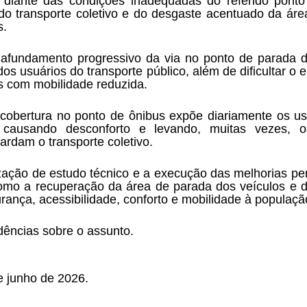
a diante das condições inadequadas do referido ponto
do transporte coletivo e do desgaste acentuado da áre
s.
 afundamento progressivo da via no ponto de parada d
 dos usuários do transporte público, além de dificultar 
s com mobilidade reduzida.
 cobertura no ponto de ônibus expõe diariamente os usu
, causando desconforto e levando, muitas vezes, 
rdam o transporte coletivo.
zação de estudo técnico e a execução das melhorias perti
omo a recuperação da área de parada dos veículos e de
ança, acessibilidade, conforto e mobilidade à populaçã
dências sobre o assunto.
e junho de 2026.