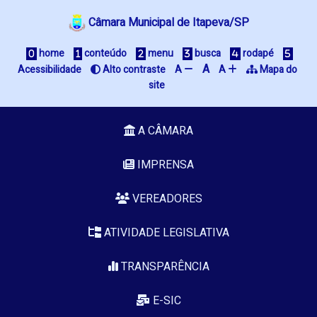
Câmara Municipal de Itapeva/SP
 home
 conteúdo
 menu
 busca
 rodapé
A
Acessibilidade
 Alto contraste
A 
A 
 Mapa do 
site
A CÂMARA
IMPRENSA
VEREADORES
ATIVIDADE LEGISLATIVA
TRANSPARÊNCIA
E-SIC