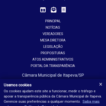
PRINCIPAL
NOTÍCIAS
VEREADORES
MESA DIRETORA
LEGISLAÇÃO
PROPOSITURAS
ATOS ADMININISTRATIVOS
PORTAL DA TRANSPARÊNCIA
Câmara Municipal de Itapeva/SP
Avenida Vaticano, 1135
Usamos cookies
Jardim Europa - Itapeva - SP - Brasil
Os cookies ajudam este site a funcionar, medir o tráfego e
apoiar a transparência pública da Câmara Municipal de Itapeva.
(15) 3524-9200
Gerencie suas preferências a qualquer momento.
Saiba mais
Seg-sex: 08h-18h