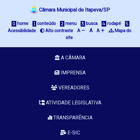
Câmara Municipal de Itapeva/SP
 home
 conteúdo
 menu
 busca
 rodapé
A
Acessibilidade
 Alto contraste
A 
A 
 Mapa do 
site
A CÂMARA
IMPRENSA
VEREADORES
ATIVIDADE LEGISLATIVA
TRANSPARÊNCIA
E-SIC