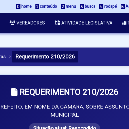
 home
 conteúdo
 menu
 busca
 rodapé
 A
VEREADORES
ATIVIDADE LEGISLATIVA
Requerimento 210/2026
ras
›
REQUERIMENTO 210/2026
 PREFEITO, EM NOME DA CÂMARA, SOBRE ASSUN
MUNICIPAL
Situação atual:
Respondido