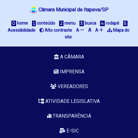
Câmara Municipal de Itapeva/SP
 home
 conteúdo
 menu
 busca
 rodapé
A
Acessibilidade
 Alto contraste
A 
A 
 Mapa do 
site
A CÂMARA
IMPRENSA
VEREADORES
ATIVIDADE LEGISLATIVA
TRANSPARÊNCIA
E-SIC