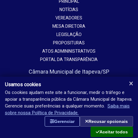
PRINCIPAL
NOTÍCIAS
VEREADORES
MESA DIRETORA
LEGISLAÇÃO
PROPOSITURAS
ATOS ADMININISTRATIVOS
PORTAL DA TRANSPARÊNCIA
Câmara Municipal de Itapeva/SP
Avenida Vaticano, 1135
Usamos cookies
Jardim Europa - Itapeva - SP - Brasil
Os cookies ajudam este site a funcionar, medir o tráfego e
apoiar a transparência pública da Câmara Municipal de Itapeva.
(15) 3524-9200
Gerencie suas preferências a qualquer momento.
Saiba mais
Seg-sex: 08h-18h
sobre nossa Política de Privacidade.
Gerenciar
Recusar opcionais
Aceitar todos