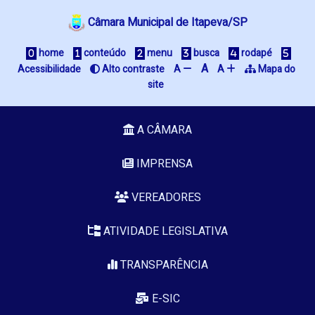
Câmara Municipal de Itapeva/SP
 home
 conteúdo
 menu
 busca
 rodapé
A
Acessibilidade
 Alto contraste
A 
A 
 Mapa do 
site
A CÂMARA
IMPRENSA
VEREADORES
ATIVIDADE LEGISLATIVA
TRANSPARÊNCIA
E-SIC