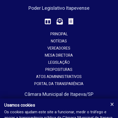
Poder Legislativo Itapevense
PRINCIPAL
NOTÍCIAS
VEREADORES
MESA DIRETORA
LEGISLAÇÃO
PROPOSITURAS
ATOS ADMININISTRATIVOS
PORTAL DA TRANSPARÊNCIA
Câmara Municipal de Itapeva/SP
Avenida Vaticano, 1135
Usamos cookies
Jardim Europa - Itapeva - SP - Brasil
Os cookies ajudam este site a funcionar, medir o tráfego e
apoiar a transparência pública da Câmara Municipal de Itapeva.