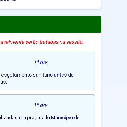
vavelmente serão tratadas na sessão.
1ª d/v
 esgotamento sanitário antes da
as.
1ª d/v
calizadas em praças do Município de