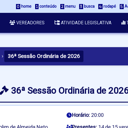
home
conteúdo
menu
busca
rodapé
Ac
VEREADORES
ATIVIDADE LEGISLATIVA
36ª Sessão Ordinária de 2026
›
36ª Sessão Ordinária de 202
Horário:
20:00
olim de Almeida Neto
Presentes:
14 de 15 ver