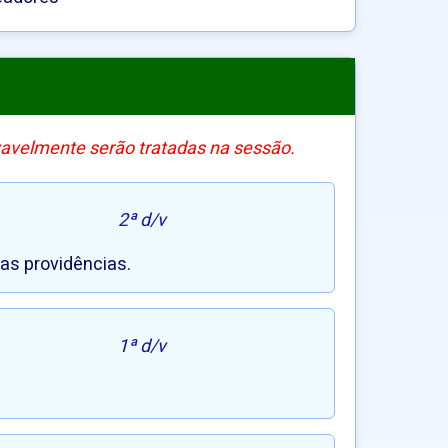
vavelmente serão tratadas na sessão.
2ª d/v
as providências.
1ª d/v