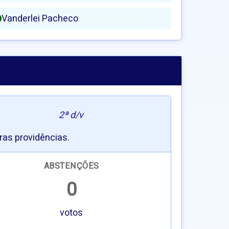
Vanderlei Pacheco
2ª d/v
ras providências.
ABSTENÇÕES
0
votos