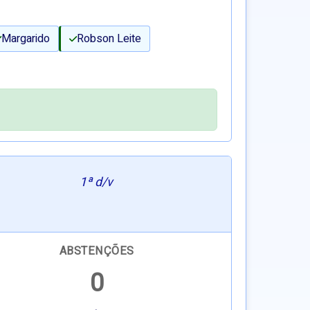
Margarido
Robson Leite
1ª d/v
ABSTENÇÕES
0