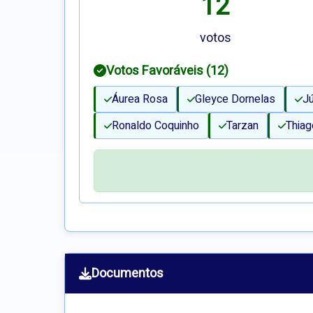
12
votos
Votos Favoráveis (12)
Áurea Rosa
Gleyce Dornelas
Jú
Ronaldo Coquinho
Tarzan
Thiag
Documentos