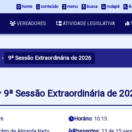
home
conteúdo
menu
busca
rodapé
Ac
VEREADORES
ATIVIDADE LEGISLATIVA
9ª Sessão Extraordinária de 2026
›
9ª Sessão Extraordinária de 20
26
Horário:
10:15
olim de Almeida Neto
Presentes:
13 de 15 ver