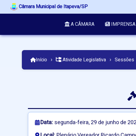
Câmara Municipal de Itapeva/SP
A CÂMARA
IMPRENSA
Início
›
Atividade Legislativa
›
Sessões
Data:
segunda-feira, 29 de junho de 20
Local:
Plenário Vereador Ricardo Camp