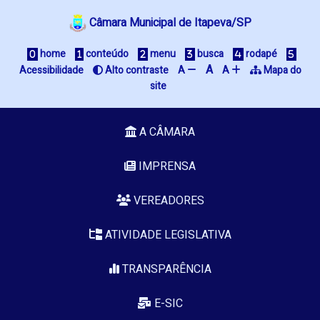
Câmara Municipal de Itapeva/SP
home
conteúdo
menu
busca
rodapé
A
Acessibilidade
Alto contraste
A
A
Mapa do
site
A CÂMARA
IMPRENSA
VEREADORES
ATIVIDADE LEGISLATIVA
TRANSPARÊNCIA
E-SIC