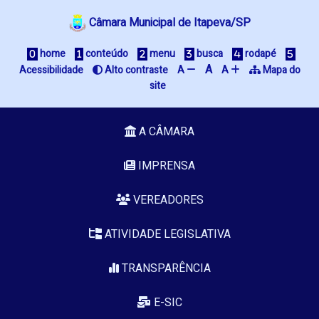
Câmara Municipal de Itapeva/SP
home
conteúdo
menu
busca
rodapé
A
Acessibilidade
Alto contraste
A
A
Mapa do
site
A CÂMARA
IMPRENSA
VEREADORES
ATIVIDADE LEGISLATIVA
TRANSPARÊNCIA
E-SIC