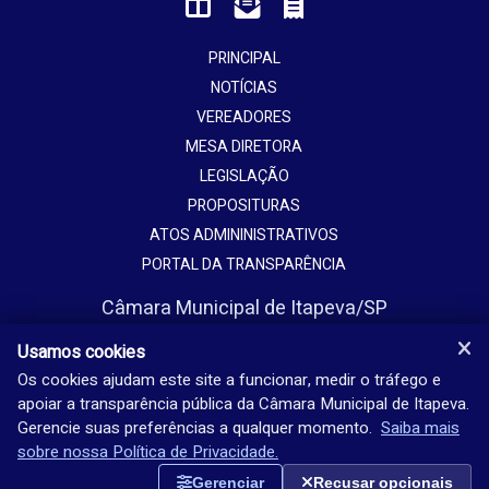
PRINCIPAL
NOTÍCIAS
VEREADORES
MESA DIRETORA
LEGISLAÇÃO
PROPOSITURAS
ATOS ADMININISTRATIVOS
PORTAL DA TRANSPARÊNCIA
Câmara Municipal de Itapeva/SP
Avenida Vaticano, 1135
Usamos cookies
Jardim Europa - Itapeva - SP - Brasil
Os cookies ajudam este site a funcionar, medir o tráfego e
apoiar a transparência pública da Câmara Municipal de Itapeva.
(15) 3524-9200
Gerencie suas preferências a qualquer momento.
Saiba mais
Seg-sex: 08h-18h
sobre nossa Política de Privacidade.
Gerenciar
Recusar opcionais