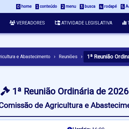
home
conteúdo
menu
busca
rodapé
Ac
VEREADORES
ATIVIDADE LEGISLATIVA
1ª Reunião Ordin
ricultura e Abastecimento
›
Reuniões
›
1ª Reunião Ordinária de 2026
Comissão de Agricultura e Abastecim