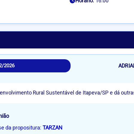
Horário:
16:00
ADRI
2/2026
envolvimento Rural Sustentável de Itapeva/SP e dá outra
nião
se da propositura:
TARZAN