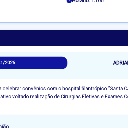
6
Horário:
15:00
ADRI
41/2026
 celebrar convênios com o hospital filantrópico “Santa Ca
tivo voltado realização de Cirurgias Eletivas e Exames
nião