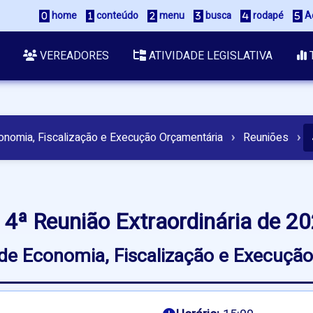
home
conteúdo
menu
busca
rodapé
Ac
VEREADORES
ATIVIDADE LEGISLATIVA
onomia, Fiscalização e Execução Orçamentária
›
Reuniões
›
4ª Reunião Extraordinária de 2
e Economia, Fiscalização e Execuçã