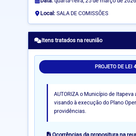
Data:
quarta-feira, 25 de março de 202
Local:
SALA DE COMISSÕES
Itens tratados na reunião
PROJETO DE LEI 
AUTORIZA o Município de Itapeva a
visando à execução do Plano Opera
providências.
Ocorrências da propositura na reu