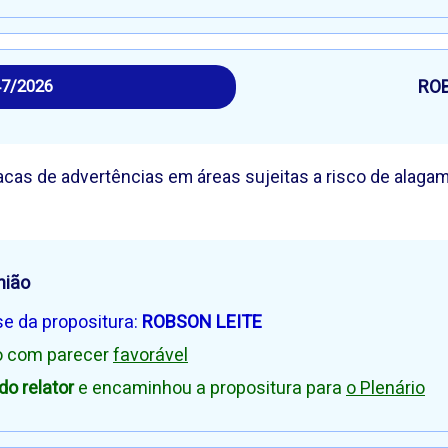
RO
47/2026
acas de advertências em áreas sujeitas a risco de alaga
nião
se da propositura:
ROBSON LEITE
io com parecer
favorável
o relator
e encaminhou a propositura para
o Plenário