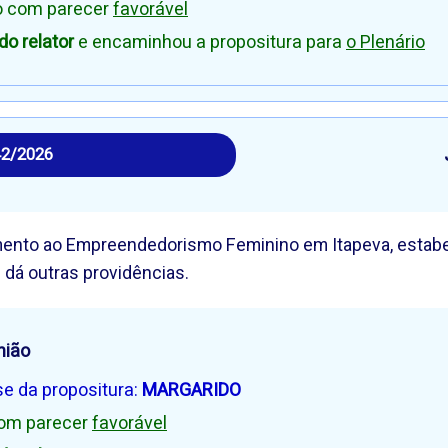
io com parecer
favorável
o relator
e encaminhou a propositura para
o Plenário
42/2026
Fomento ao Empreendedorismo Feminino em Itapeva, estabel
dá outras providências.
nião
se da propositura:
MARGARIDO
com parecer
favorável