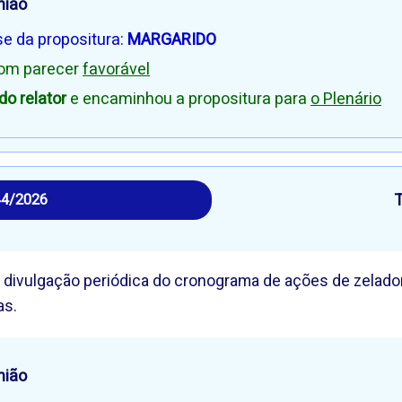
nião
se da propositura:
MARGARIDO
com parecer
favorável
o relator
e encaminhou a propositura para
o Plenário
44/2026
 divulgação periódica do cronograma de ações de zelado
as.
nião