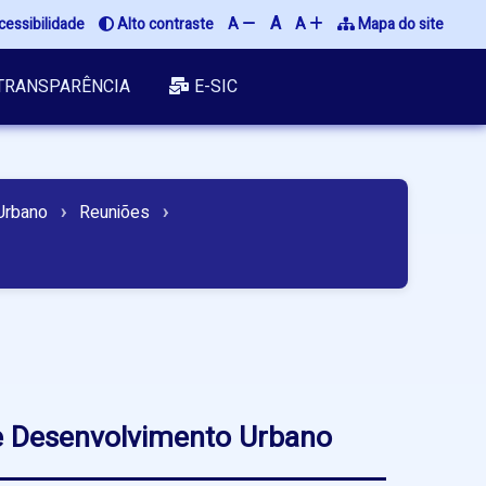
A
essibilidade
Alto contraste
A
A
Mapa do site
TRANSPARÊNCIA
E-SIC
 Urbano
›
Reuniões
›
 e Desenvolvimento Urbano