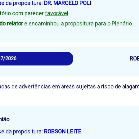
se da propositura:
DR. MARCELO POLI
atório com parecer
favorável
o relator
e encaminhou a propositura para
o Plenário
RO
47/2026
acas de advertências em áreas sujeitas a risco de alaga
nião
se da propositura:
ROBSON LEITE