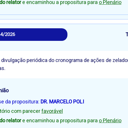
o relator
e encaminhou a propositura para
o Plenário
44/2026
 divulgação periódica do cronograma de ações de zelado
as.
nião
se da propositura:
DR. MARCELO POLI
atório com parecer
favorável
o relator
e encaminhou a propositura para
o Plenário