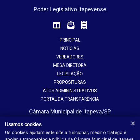
Poder Legislativo Itapevense
PRINCIPAL
NOTÍCIAS
VEREADORES
MESA DIRETORA
LEGISLAÇÃO
PROPOSITURAS
ATOS ADMININISTRATIVOS
PORTAL DA TRANSPARÊNCIA
Câmara Municipal de Itapeva/SP
Avenida Vaticano, 1135
Usamos cookies
Jardim Europa - Itapeva - SP - Brasil
Os cookies ajudam este site a funcionar, medir o tráfego e
apoiar a transparência pública da Câmara Municipal de Itapeva.