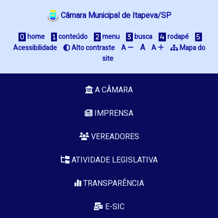
Câmara Municipal de Itapeva/SP
home
conteúdo
menu
busca
rodapé
A
Acessibilidade
Alto contraste
A
A
Mapa do
site
A CÂMARA
IMPRENSA
VEREADORES
ATIVIDADE LEGISLATIVA
TRANSPARÊNCIA
E-SIC