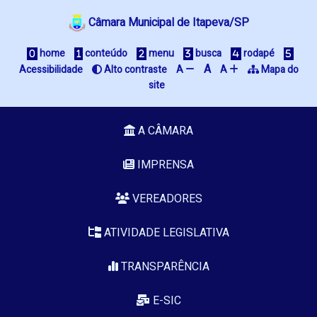
Câmara Municipal de Itapeva/SP
home
conteúdo
menu
busca
rodapé
A
Acessibilidade
Alto contraste
A
A
Mapa do
site
A CÂMARA
IMPRENSA
VEREADORES
ATIVIDADE LEGISLATIVA
TRANSPARÊNCIA
E-SIC