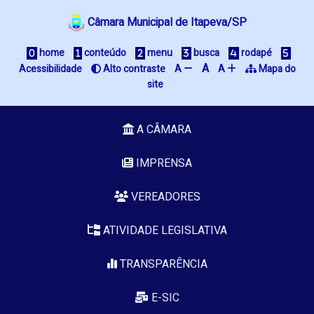
Câmara Municipal de Itapeva/SP
home
conteúdo
menu
busca
rodapé
A
Acessibilidade
Alto contraste
A
A
Mapa do
site
A CÂMARA
IMPRENSA
VEREADORES
ATIVIDADE LEGISLATIVA
TRANSPARÊNCIA
E-SIC