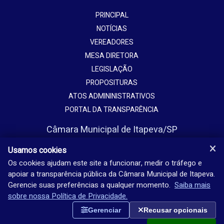
PRINCIPAL
NOTÍCIAS
VEREADORES
MESA DIRETORA
LEGISLAÇÃO
PROPOSITURAS
ATOS ADMININISTRATIVOS
PORTAL DA TRANSPARÊNCIA
Câmara Municipal de Itapeva/SP
Avenida Vaticano, 1135
Usamos cookies
Jardim Europa - Itapeva - SP - Brasil
Os cookies ajudam este site a funcionar, medir o tráfego e
apoiar a transparência pública da Câmara Municipal de Itapeva.
(15) 3524-9200
Gerencie suas preferências a qualquer momento.
Saiba mais
Seg-sex: 08h-18h
sobre nossa Política de Privacidade.
Gerenciar
Recusar opcionais