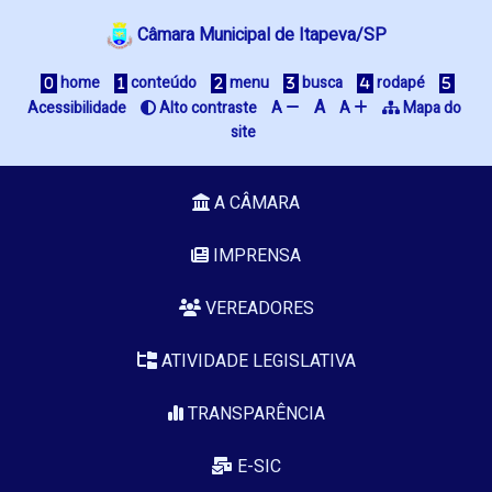
Câmara Municipal de Itapeva/SP
 home
 conteúdo
 menu
 busca
 rodapé
A
Acessibilidade
 Alto contraste
A 
A 
 Mapa do 
site
A CÂMARA
IMPRENSA
VEREADORES
ATIVIDADE LEGISLATIVA
TRANSPARÊNCIA
E-SIC