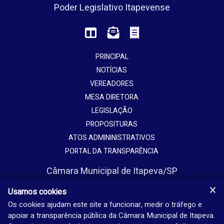
Poder Legislativo Itapevense
PRINCIPAL
NOTÍCIAS
VEREADORES
MESA DIRETORA
LEGISLAÇÃO
PROPOSITURAS
ATOS ADMININISTRATIVOS
PORTAL DA TRANSPARÊNCIA
Câmara Municipal de Itapeva/SP
Avenida Vaticano, 1135
Usamos cookies
Jardim Europa - Itapeva - SP - Brasil
Os cookies ajudam este site a funcionar, medir o tráfego e
apoiar a transparência pública da Câmara Municipal de Itapeva.
(15) 3524-9200