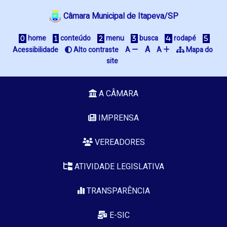
Câmara Municipal de Itapeva/SP
 home
 conteúdo
 menu
 busca
 rodapé
A
Acessibilidade
 Alto contraste
A 
A 
 Mapa do 
site
A CÂMARA
IMPRENSA
VEREADORES
ATIVIDADE LEGISLATIVA
TRANSPARÊNCIA
E-SIC