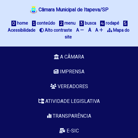
Câmara Municipal de Itapeva/SP
 home
 conteúdo
 menu
 busca
 rodapé
A
Acessibilidade
 Alto contraste
A 
A 
 Mapa do 
site
A CÂMARA
IMPRENSA
VEREADORES
ATIVIDADE LEGISLATIVA
TRANSPARÊNCIA
E-SIC