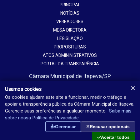
PRINCIPAL
NOTÍCIAS
VEREADORES
MESA DIRETORA
LEGISLAÇÃO
PROPOSITURAS
ATOS ADMININISTRATIVOS
PORTAL DA TRANSPARÊNCIA
Câmara Municipal de Itapeva/SP
Avenida Vaticano, 1135
Usamos cookies
Jardim Europa - Itapeva - SP - Brasil
Os cookies ajudam este site a funcionar, medir o tráfego e
apoiar a transparência pública da Câmara Municipal de Itapeva.
(15) 3524-9200
Gerencie suas preferências a qualquer momento.
Saiba mais
Seg-sex: 08h-18h
sobre nossa Política de Privacidade.
Gerenciar
Recusar opcionais
Aceitar todos