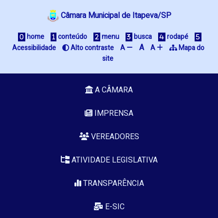
Câmara Municipal de Itapeva/SP
 home
 conteúdo
 menu
 busca
 rodapé
A
Acessibilidade
 Alto contraste
A 
A 
 Mapa do 
site
A CÂMARA
IMPRENSA
VEREADORES
ATIVIDADE LEGISLATIVA
TRANSPARÊNCIA
E-SIC