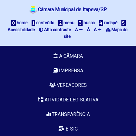
Câmara Municipal de Itapeva/SP
 home
 conteúdo
 menu
 busca
 rodapé
A
Acessibilidade
 Alto contraste
A 
A 
 Mapa do 
site
A CÂMARA
IMPRENSA
VEREADORES
ATIVIDADE LEGISLATIVA
TRANSPARÊNCIA
E-SIC