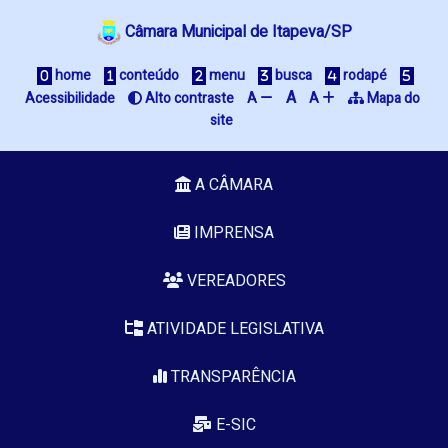
Câmara Municipal de Itapeva/SP
 home
 conteúdo
 menu
 busca
 rodapé
A
Acessibilidade
 Alto contraste
A 
A 
 Mapa do 
site
A CÂMARA
IMPRENSA
VEREADORES
ATIVIDADE LEGISLATIVA
TRANSPARÊNCIA
E-SIC