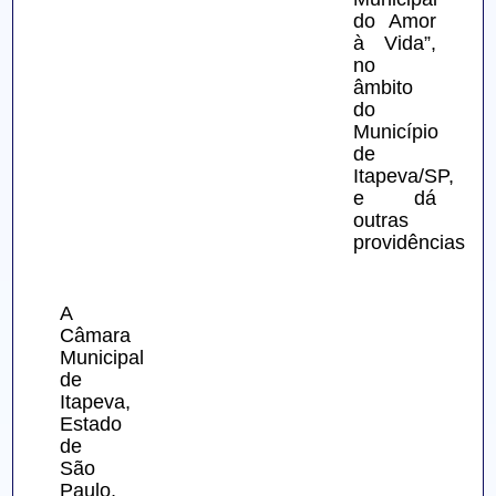
do Amor 
à Vida”, 
no 
âmbito 
do 
Município 
de 
Itapeva/SP, 
e dá 
outras 
providências.
A 
Câmara 
Municipal 
de 
Itapeva, 
Estado 
de 
São 
Paulo, 