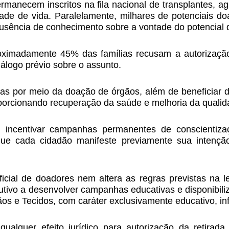
ermanecem inscritos na fila nacional de transplantes, 
ade de vida. Paralelamente, milhares de potenciais do
ausência de conhecimento sobre a vontade do potencial 
ximadamente 45% das famílias recusam a autorizaçã
iálogo prévio sobre o assunto.
das por meio da doação de órgãos, além de beneficiar 
oporcionando recuperação da saúde e melhoria da qualid
el incentivar campanhas permanentes de conscientiza
ue cada cidadão manifeste previamente sua intençã
icial de doadores nem altera as regras previstas na le
utivo a desenvolver campanhas educativas e disponibiliz
s e Tecidos, com caráter exclusivamente educativo, info
ualquer efeito jurídico para autorização da retirada