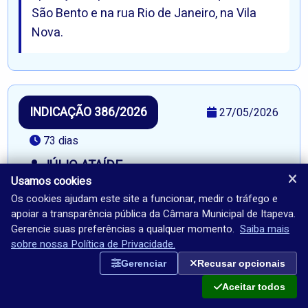
São Bento e na rua Rio de Janeiro, na Vila
Nova.
INDICAÇÃO 386/2026
27/05/2026
73 dias
JÚLIO ATAÍDE
Usamos cookies
SUGESTÃO AOS PODERES COMPETENTES, DE
Os cookies ajudam este site a funcionar, medir o tráfego e
MEDIDAS DE INTERESSE PÚBLICO
apoiar a transparência pública da Câmara Municipal de Itapeva.
Encaminhado
Gerencie suas preferências a qualquer momento.
Saiba mais
sobre nossa Política de Privacidade.
Indica à Senhora Prefeita Municipal, nos
Gerenciar
Recusar opcionais
termos regimentais, para que junto ao setor
Aceitar todos
competente, se possível providenciem a