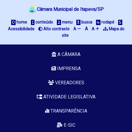
Câmara Municipal de Itapeva/SP
home
conteúdo
menu
busca
rodapé
A
Acessibilidade
Alto contraste
A
A
Mapa do
site
A CÂMARA
IMPRENSA
VEREADORES
ATIVIDADE LEGISLATIVA
TRANSPARÊNCIA
E-SIC