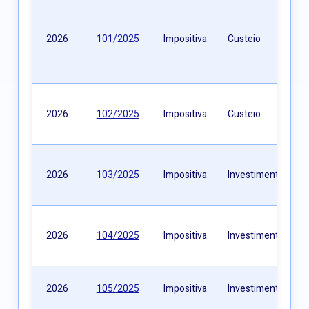
2026
101/2025
Impositiva
Custeio
2026
102/2025
Impositiva
Custeio
2026
103/2025
Impositiva
Investimento
2026
104/2025
Impositiva
Investimento
2026
105/2025
Impositiva
Investimento