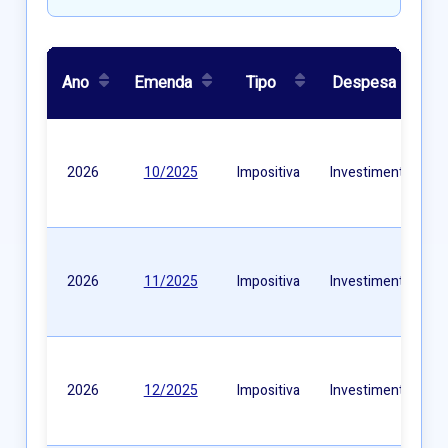
Ano
Emenda
Tipo
Despesa
2026
10/2025
Impositiva
Investimento
2026
11/2025
Impositiva
Investimento
2026
12/2025
Impositiva
Investimento