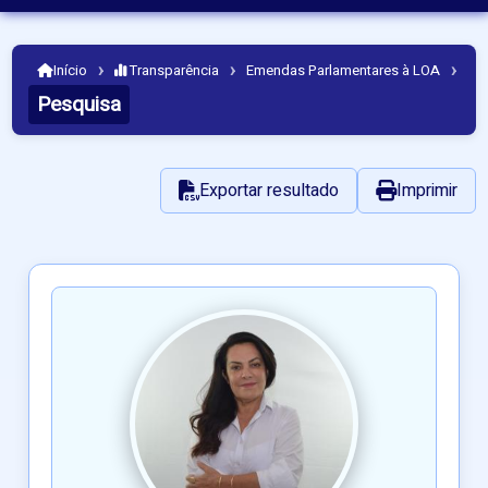
›
›
›
Início
Transparência
Emendas Parlamentares à LOA
Pesquisa
Exportar resultado
Imprimir