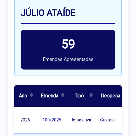
JÚLIO ATAÍDE
59
Emendas Apresentadas
Ano
Emenda
Tipo
Despesa
2026
100/2025
Impositiva
Custeio