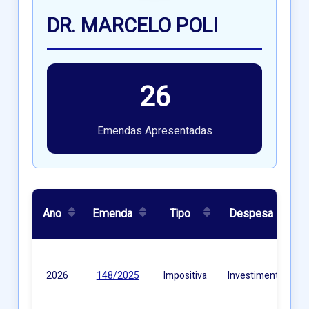
DR. MARCELO POLI
26
Emendas Apresentadas
Ano
Emenda
Tipo
Despesa
2026
148/2025
Impositiva
Investimento