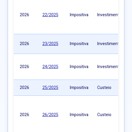
2026
22/2025
Impositiva
Investimento
2026
23/2025
Impositiva
Investimento
2026
24/2025
Impositiva
Investimento
2026
25/2025
Impositiva
Custeio
2026
26/2025
Impositiva
Custeio