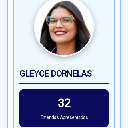
GLEYCE DORNELAS
32
Emendas Apresentadas