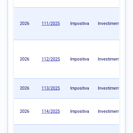
2026
111/2025
Impositiva
Investimento
2026
112/2025
Impositiva
Investimento
2026
113/2025
Impositiva
Investimento
2026
114/2025
Impositiva
Investimento