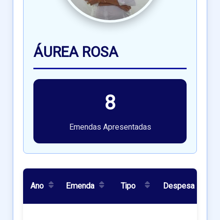
ÁUREA ROSA
8
Emendas Apresentadas
Ano
Emenda
Tipo
Despesa