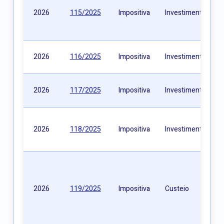
2026
115/2025
Impositiva
Investimento
2026
116/2025
Impositiva
Investimento
2026
117/2025
Impositiva
Investimento
2026
118/2025
Impositiva
Investimento
2026
119/2025
Impositiva
Custeio