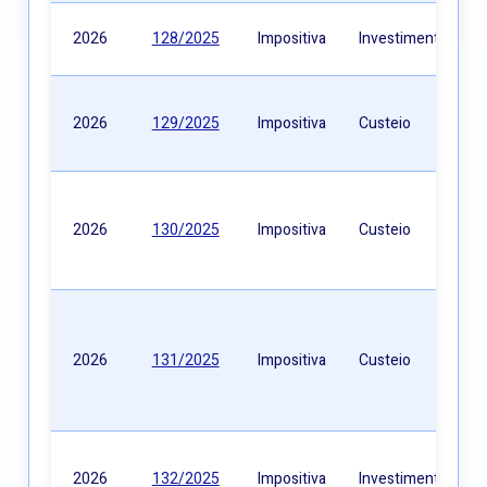
2026
128/2025
Impositiva
Investimento
2026
129/2025
Impositiva
Custeio
2026
130/2025
Impositiva
Custeio
2026
131/2025
Impositiva
Custeio
2026
132/2025
Impositiva
Investimento