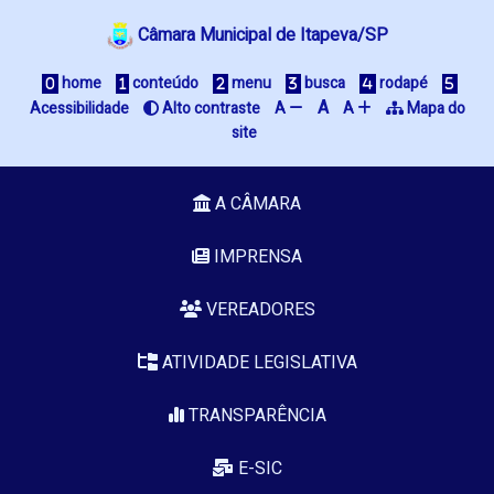
Câmara Municipal de Itapeva/SP
home
conteúdo
menu
busca
rodapé
A
Acessibilidade
Alto contraste
A
A
Mapa do
site
A CÂMARA
IMPRENSA
VEREADORES
ATIVIDADE LEGISLATIVA
TRANSPARÊNCIA
E-SIC