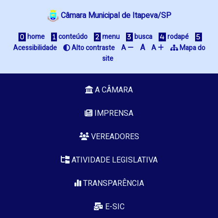
Câmara Municipal de Itapeva/SP
home
conteúdo
menu
busca
rodapé
A
Acessibilidade
Alto contraste
A
A
Mapa do
site
A CÂMARA
IMPRENSA
VEREADORES
ATIVIDADE LEGISLATIVA
TRANSPARÊNCIA
E-SIC