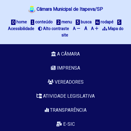
Câmara Municipal de Itapeva/SP
home
conteúdo
menu
busca
rodapé
A
Acessibilidade
Alto contraste
A
A
Mapa do
site
A CÂMARA
IMPRENSA
VEREADORES
ATIVIDADE LEGISLATIVA
TRANSPARÊNCIA
E-SIC