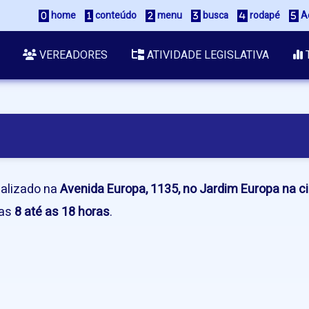
home
conteúdo
menu
busca
rodapé
Ac
VEREADORES
ATIVIDADE LEGISLATIVA
calizado na
Avenida Europa, 1135, no Jardim Europa na c
as
8 até as 18 horas
.