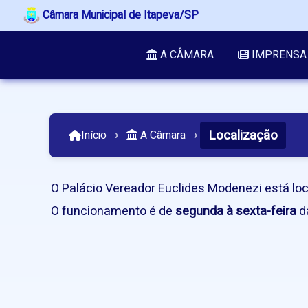
Câmara Municipal de Itapeva/SP
A CÂMARA
IMPRENSA
Localização
Início
›
A Câmara
›
O Palácio Vereador Euclides Modenezi está lo
O funcionamento é de
segunda à sexta-feira
d