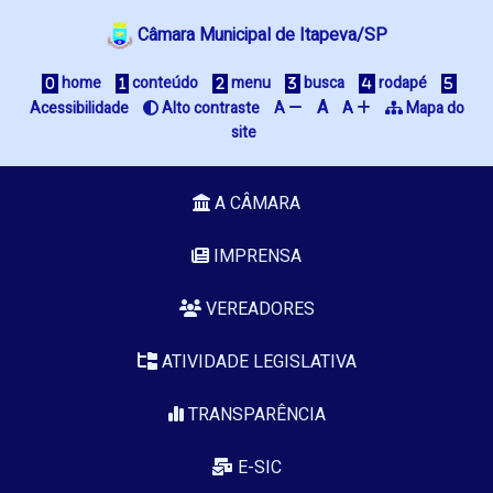
Câmara Municipal de Itapeva/SP
home
conteúdo
menu
busca
rodapé
A
Acessibilidade
Alto contraste
A
A
Mapa do
site
A CÂMARA
IMPRENSA
VEREADORES
ATIVIDADE LEGISLATIVA
TRANSPARÊNCIA
E-SIC