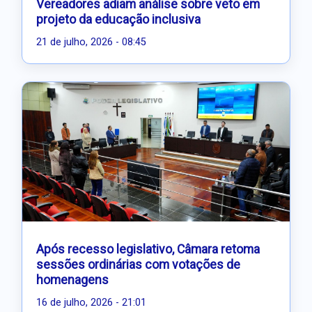
Vereadores adiam análise sobre veto em
projeto da educação inclusiva
21 de julho, 2026 - 08:45
Após recesso legislativo, Câmara retoma
sessões ordinárias com votações de
homenagens
16 de julho, 2026 - 21:01